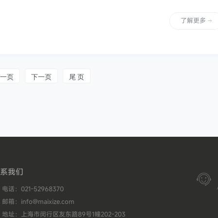
了解更多
一页
下一页
尾 页
系我们

电话：021-52968370
邮箱：info@maixize.com
地址：上海市闵行区友东路89号1幢202-203