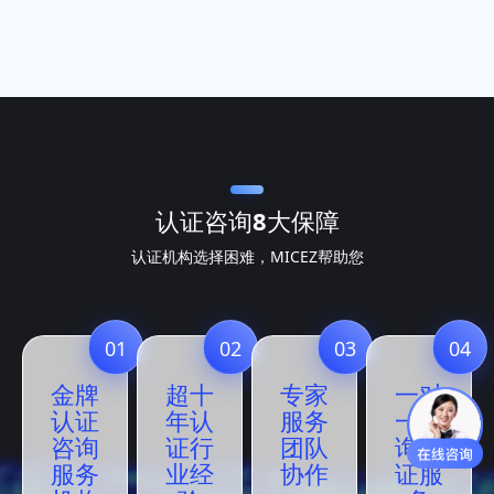
认证咨询
8大保障
认证机构选择困难，MICEZ帮助您
01
02
03
04
金牌
超十
专家
一对
认证
年认
服务
一咨
咨询
证行
团队
询认
服务
业经
协作
证服