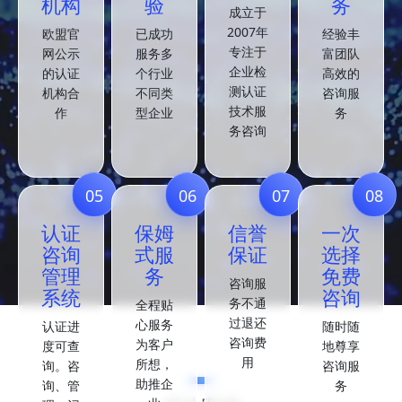
机构
验
务
成立于
2007年
欧盟官
已成功
经验丰
专注于
网公示
服务多
富团队
企业检
的认证
个行业
高效的
测认证
机构合
不同类
咨询服
技术服
作
型企业
务
务咨询
05
06
07
08
认证
保姆
信誉
一次
咨询
式服
保证
选择
管理
务
免费
咨询服
系统
咨询
务不通
全程贴
过退还
心服务
认证进
随时随
咨询费
为客户
度可查
地尊享
用
所想，
询。咨
咨询服
助推企
询、管
务