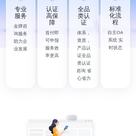
标准
专业
认证
全品
化流
服务
高保
类认
程
障
证
金牌咨
自主OA
首付即
体系，
询服务
系统 实
可申报
资质，
助力企
时状态
服务效
产品认
业发展
率更高
证全品
类认证
咨询 省
心省力