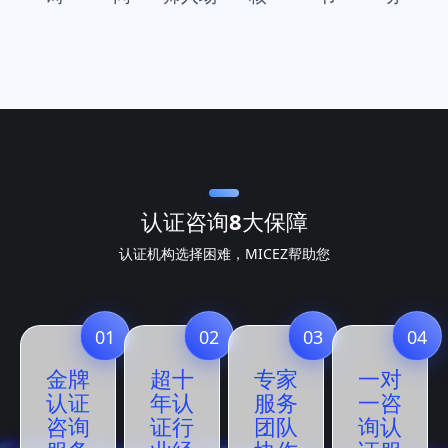
认证咨询
8大保障
认证机构选择困难，MICEZ帮助您
01
02
03
04
金牌
超十
专家
一对
认证
年认
服务
一咨
咨询
证行
团队
询认