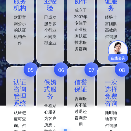
服务
业经
协作
证服
机构
验
务
成立于
2007年
欧盟官
已成功
经验丰
专注于
网公示
服务多
富团队
企业检
的认证
个行业
高效的
测认证
机构合
不同类
咨询服
技术服
作
型企业
务
务咨询
05
06
07
08
认证
保姆
信誉
一次
咨询
式服
保证
选择
管理
务
免费
咨询服
系统
咨询
务不通
全程贴
过退还
心服务
认证进
随时随
咨询费
为客户
度可查
地尊享
用
所想，
询。咨
咨询服