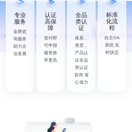
标准
专业
认证
全品
化流
服务
高保
类认
程
障
证
金牌咨
自主OA
首付即
体系，
询服务
系统 实
可申报
资质，
助力企
时状态
服务效
产品认
业发展
率更高
证全品
类认证
咨询 省
心省力