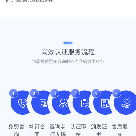
的，制造商无权自己选择。
高效认证
服务流程
为您提供更多咨询服务内容省力更省心
1
2
3
4
5
6
免费咨
签订合
咨询老
认证审
颁发证
售后服
询
同
师入场
核
书
务