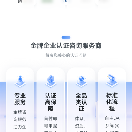
晓
金牌企业认证
咨询服务商
解决您关心的认证问题
标准
专业
认证
全品
化流
服务
高保
类认
程
障
证
金牌咨
自主OA
首付即
体系，
询服务
系统 实
可申报
资质，
助力企