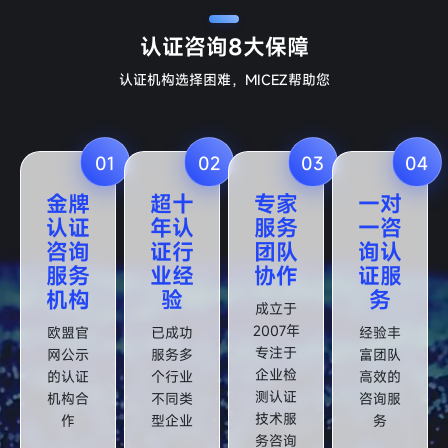
认证咨询
8大保障
认证机构选择困难，MICEZ帮助您
01
02
03
04
金牌
超十
专家
一对
认证
年认
服务
一咨
咨询
证行
团队
询认
服务
业经
协作
证服
机构
验
务
成立于
2007年
欧盟官
已成功
经验丰
专注于
网公示
服务多
富团队
企业检
的认证
个行业
高效的
测认证
机构合
不同类
咨询服
技术服
作
型企业
务
务咨询