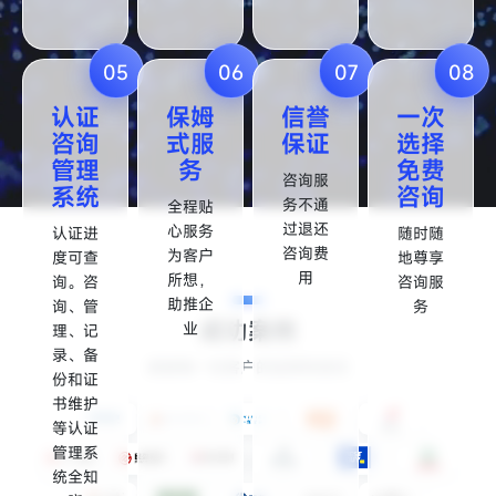
05
06
07
08
认证
保姆
信誉
一次
咨询
式服
保证
选择
管理
务
免费
咨询服
系统
咨询
务不通
全程贴
过退还
心服务
认证进
随时随
咨询费
为客户
度可查
地尊享
用
所想，
询。咨
咨询服
助推企
询、管
务
成功案例
业
理、记
录、备
感谢每一位客户的选择和信任
份和证
书维护
等认证
管理系
统全知