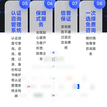
05
06
07
08
认证
保姆
信誉
一次
咨询
式服
保证
选择
管理
务
免费
咨询服
系统
咨询
务不通
全程贴
过退还
心服务
认证进
随时随
咨询费
为客户
度可查
地尊享
用
所想，
询。咨
咨询服
助推企
询、管
务
成功案例
业
理、记
录、备
感谢每一位客户的选择和信任
份和证
书维护
等认证
管理系
统全知
晓