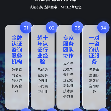
认证机构选择困难，MICEZ帮助您
01
02
03
04
金牌
超十
专家
一对
认证
年认
服务
一咨
咨询
证行
团队
询认
服务
业经
协作
证服
机构
验
务
成立于
2007年
欧盟官
已成功
经验丰
专注于
网公示
服务多
富团队
企业检
的认证
个行业
高效的
测认证
机构合
不同类
咨询服
技术服
作
型企业
务
务咨询