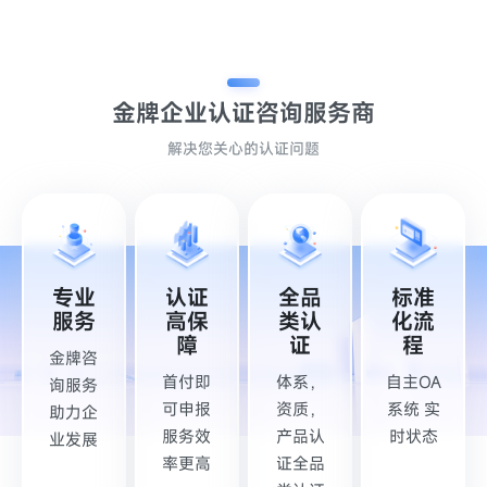
金牌企业认证
咨询服务商
解决您关心的认证问题
标准
专业
认证
全品
化流
服务
高保
类认
程
障
证
金牌咨
自主OA
首付即
体系，
询服务
系统 实
可申报
资质，
助力企
时状态
服务效
产品认
业发展
率更高
证全品