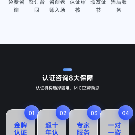
免费咨
签订合
咨询老
认证审
颁发证
售后服
询
同
师入场
核
书
务
认证咨询
8大保障
认证机构选择困难，MICEZ帮助您
01
02
03
04
金牌
超十
专家
一对
认证
年认
服务
一咨