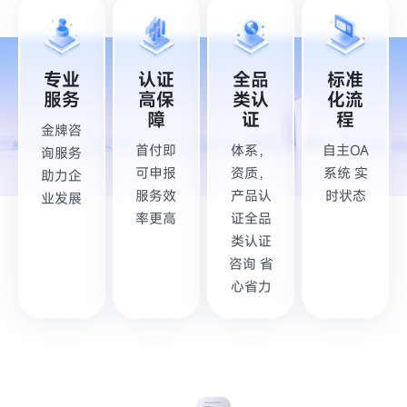
标准
专业
认证
全品
化流
服务
高保
类认
程
障
证
金牌咨
自主OA
首付即
体系，
询服务
系统 实
可申报
资质，
助力企
时状态
服务效
产品认
业发展
率更高
证全品
类认证
咨询 省
心省力