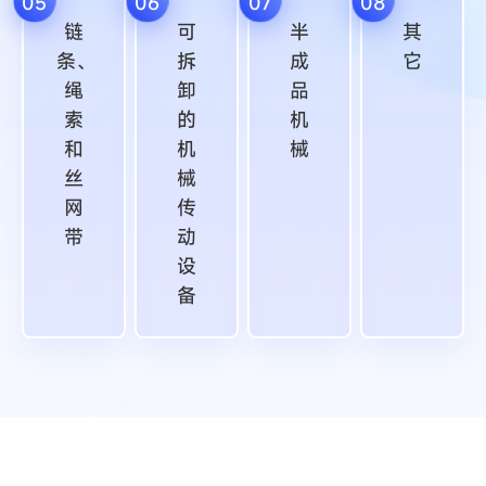
05
06
07
08
链
可
半
其
条、
拆
成
它
绳
卸
品
索
的
机
和
机
械
丝
械
网
传
带
动
设
备