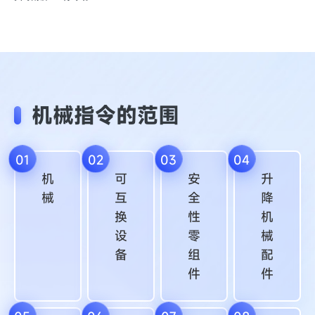
机械指令的范围
01
02
03
04
机
可
安
升
械
互
全
降
换
性
机
设
零
械
备
组
配
件
件