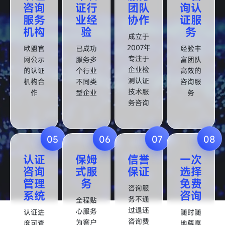
咨询
证行
团队
询认
服务
业经
协作
证服
机构
验
务
成立于
2007年
欧盟官
已成功
经验丰
专注于
网公示
服务多
富团队
企业检
的认证
个行业
高效的
测认证
机构合
不同类
咨询服
技术服
作
型企业
务
务咨询
05
06
07
08
认证
保姆
信誉
一次
咨询
式服
保证
选择
管理
务
免费
咨询服
系统
咨询
务不通
全程贴
过退还
心服务
认证进
随时随
咨询费
为客户
度可查
地尊享