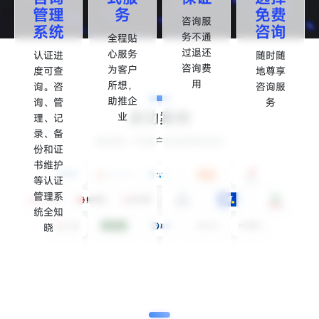
管理
务
免费
咨询服
系统
咨询
务不通
全程贴
过退还
心服务
认证进
随时随
咨询费
为客户
度可查
地尊享
用
所想，
询。咨
咨询服
助推企
询、管
务
成功案例
业
理、记
录、备
感谢每一位客户的选择和信任
份和证
书维护
等认证
管理系
统全知
晓