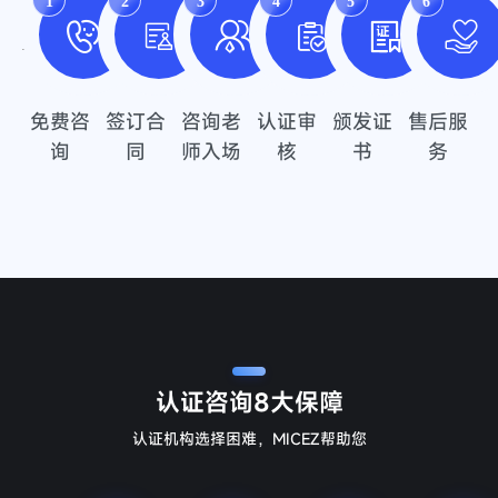
1
2
3
4
5
6
免费咨
签订合
咨询老
认证审
颁发证
售后服
询
同
师入场
核
书
务
认证咨询
8大保障
认证机构选择困难，MICEZ帮助您