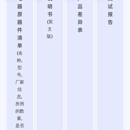
器
明
品
试
原
书
差
报
器
异
告
(英
件
文
表
版)
清
单
(名
称,
型
号,
厂家
信
息,
所用
的数
量,
是否