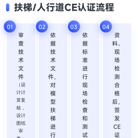
扶梯/人行道CE认证流程
01
02
03
04
审
依
依
资
查
据
据
料、
技
技
标
现
术
术
准
场
文
文
进
检
件
件，
行
测
对
现
合
（设
计计
模
场
格
算复
型
检
后，
核，
扶
查
签
设计
梯
和
发
图纸
进
测
CE
审
行
试
证