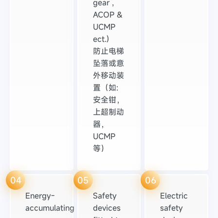
gear ,
ACOP &
UCMP
ect.)
防止电梯
坠落或意
外移动装
置（如:
安全钳，
上超制动
器，
UCMP
等）
04
05
06
Energy-
Safety
Electric
accumulating
devices
safety