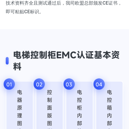
技术资料齐全且测试通过后，我司欧盟总部颁发CE证书，
即可粘贴CE标识。
电梯控制柜EMC认证基本资
料
01
02
03
04
电
控
电
电
器
制
控
控
原
面
柜
箱
理
版
内
内
图
图
部
部