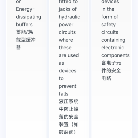
or
fitted to
devices
Energy-
jacks of
in the
dissipating
hydraulic
form of
buffers
power
safety
蓄能/耗
circuits
circuits
能型缓冲
where
containing
器
these
electronic
are used
components
as
含电子元
devices
件的安全
to
电路
prevent
falls
液压系统
中防止掉
落的安全
装置（如
破裂阀）