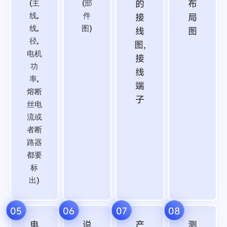
的
布
(主
(部
线,
件
接
局
线,
图)
线
图
径,
图,
电机
接
功
线
率,
端
熔断
子
丝电
流或
者断
路器
都要
标
出)
05
06
07
08
电
说
产
测