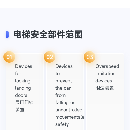
电梯安全部件范围
01
02
03
Devices
Devices
Overspeed
for
to
limitation
locking
prevent
devices
landing
the car
限速装置
doors
from
层门门锁
falling or
装置
uncontrolled
movements(e.g.
safety