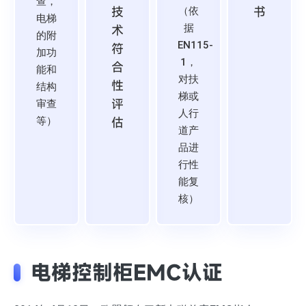
查，
技
书
（依
电梯
术
据
的附
EN115-
符
加功
1，
合
能和
对扶
性
结构
梯或
评
审查
人行
估
等）
道产
品进
行性
能复
核）
电梯控制柜EMC认证