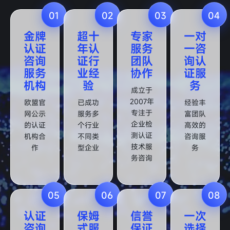
01
02
03
04
金牌
超十
专家
一对
认证
年认
服务
一咨
咨询
证行
团队
询认
服务
业经
协作
证服
机构
验
务
成立于
2007年
欧盟官
已成功
经验丰
专注于
网公示
服务多
富团队
企业检
的认证
个行业
高效的
测认证
机构合
不同类
咨询服
技术服
作
型企业
务
务咨询
05
06
07
08
认证
保姆
信誉
一次
咨询
式服
保证
选择