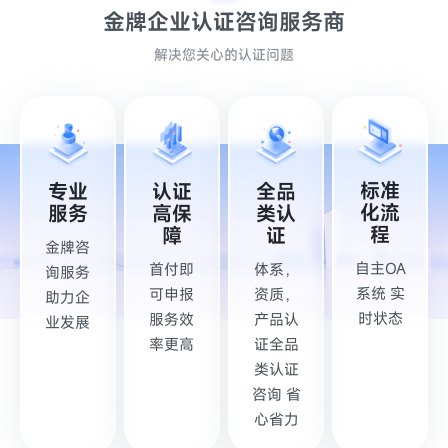
金牌企业认证
咨询服务商
解决您关心的认证问题
标准
专业
认证
全品
化流
服务
高保
类认
程
障
证
金牌咨
自主OA
首付即
体系，
询服务
系统 实
可申报
资质，
助力企
时状态
服务效
产品认
业发展
率更高
证全品
类认证
咨询 省
心省力