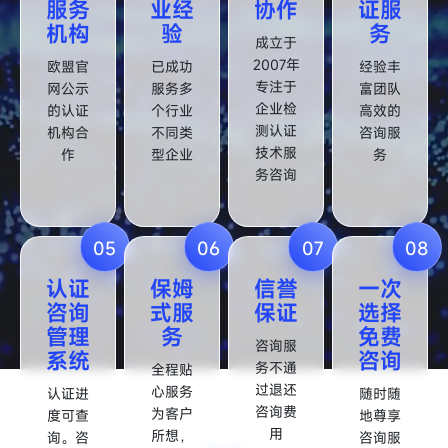
服务
业经
协作
证服
机构
验
务
成立于
2007年
欧盟官
已成功
经验丰
专注于
网公示
服务多
富团队
企业检
的认证
个行业
高效的
测认证
机构合
不同类
咨询服
技术服
作
型企业
务
务咨询
05
06
07
08
认证
保姆
信誉
一次
咨询
式服
保证
选择
管理
务
免费
咨询服
系统
咨询
务不通
全程贴
过退还
心服务
认证进
随时随
咨询费
为客户
度可查
地尊享
用
所想，
询。咨
咨询服