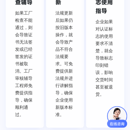
查辅导
新
志使用
指导
如果工厂
法规更新
检查不能
后如果仍
企业如果
通过，则
按旧版本
对认证标
会导致证
操作，就
志的使用
书无法签
会导致产
要求不清
发或已经
品不符合
楚，就会
签发的证
法规要
导致标志
书被取
求。可免
印刻错
消。工厂
费提供新
误，影响
审核辅导
法规并进
交货时间
工程师免
行讲解指
甚至被退
费提供指
导，确保
货。
导，确保
企业使用
顺利通
新版本标
过。
准。