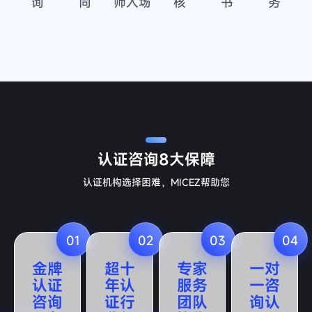
询
同
师入场
核
书
务
认证咨询
8大保障
认证机构选择困难，MICEZ帮助您
01
02
03
04
金牌
超十
专家
一对
认证
年认
服务
一咨
咨询
证行
团队
询认