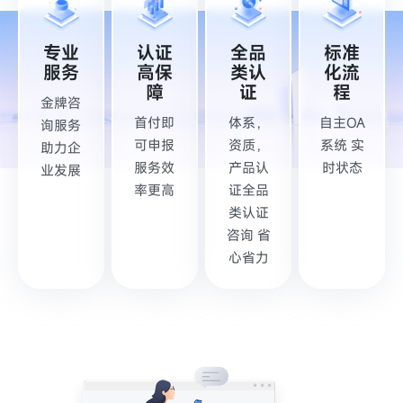
标准
专业
认证
全品
化流
服务
高保
类认
程
障
证
金牌咨
自主OA
首付即
体系，
询服务
系统 实
可申报
资质，
助力企
时状态
服务效
产品认
业发展
率更高
证全品
类认证
咨询 省
心省力