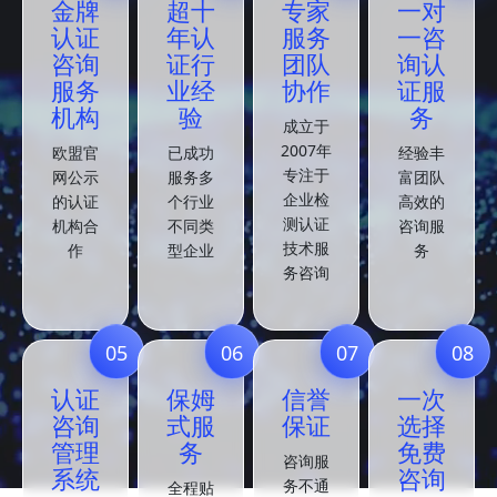
金牌
超十
专家
一对
认证
年认
服务
一咨
咨询
证行
团队
询认
服务
业经
协作
证服
机构
验
务
成立于
2007年
欧盟官
已成功
经验丰
专注于
网公示
服务多
富团队
企业检
的认证
个行业
高效的
测认证
机构合
不同类
咨询服
技术服
作
型企业
务
务咨询
05
06
07
08
认证
保姆
信誉
一次
咨询
式服
保证
选择
管理
务
免费
咨询服
系统
咨询
务不通
全程贴