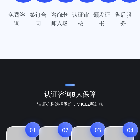
免费咨
签订合
咨询老
认证审
颁发证
售后服
询
同
师入场
核
书
务
认证咨询
8大保障
认证机构选择困难，MICEZ帮助您
01
02
03
04