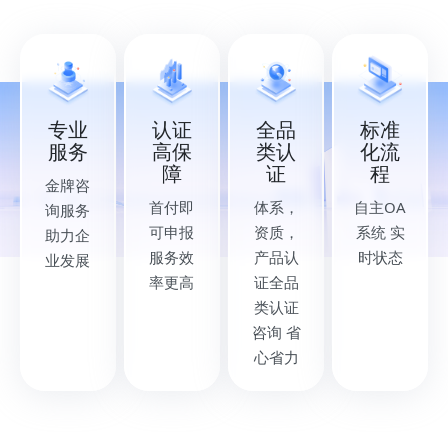
标准
专业
认证
全品
化流
服务
高保
类认
程
障
证
金牌咨
自主OA
首付即
体系，
询服务
系统 实
可申报
资质，
助力企
时状态
服务效
产品认
业发展
率更高
证全品
类认证
咨询 省
心省力