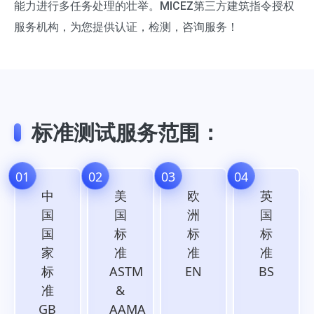
能力进行多任务处理的壮举。MICEZ第三方建筑指令授权
服务机构，为您提供认证，检测，咨询服务！
标准测试服务范围：
01
02
03
04
中
美
欧
英
国
国
洲
国
国
标
标
标
家
准
准
准
标
ASTM
EN
BS
准
&
GB
AAMA