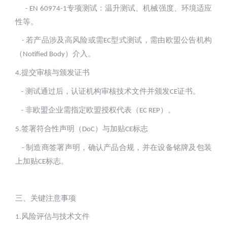
专项测试：温升测试、机械强度、环境适应
- EN 60974-1
性等。  
若产品涉及高风险或需
型式测试，需由欧盟公告机构
- 
EC
（
）介入。
Notified Body
提交审核与颁发证书
4.
测试通过后，认证机构审核技术文件并颁发
证书。  
- 
CE
非欧盟企业需指定欧盟授权代表（
）。
- 
EC REP
签署符合性声明（
）与加贴
标志
5.
DoC
CE
制造商签署声明，确认产品合规，并在设备铭牌及包装
- 
上加贴
标志。
CE
三、关键注意事项
风险评估与技术文件
1.