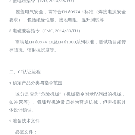
低电压指令（
）
2.
LVD, 2014/35/EU
覆盖电气安全，需符合
标准（焊接电源安全
- 
EN 60974-1
要求），包括绝缘性能、接地电阻、温升测试等
电磁兼容指令（
）
3.
EMC, 2014/30/EU
需满足
及
系列标准，测试项目如传
- 
EN 60974-10
EN 61000
导骚扰、辐射抗扰度等。
二、
认证流程 
CE
确定产品分类与指令范围
1.
区分是否为“危险机械”（机械指令附录Ⅳ列出的机械，
- 
如冲床等）。氩弧焊机通常归类为普通机械，但需根据具
体设计确认。
准备技术文件
2.
必需文件：  
- 