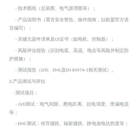
技术图纸（总装图、电气原理图等）；  
- 
产品说明书（需含安全警告、操作指南，以欧盟官方语
- 
言编写）；  
关键元器件清单及
证书（如电机、控制器）；  
- 
CE
风险评估报告（识别电弧、高温、电击等风险并制定防
- 
护措施）；  
测试报告（
、
及
相关测试）。
- 
LVD
EMC
EN 60974-1
产品测试与评估
3.
测试项目：  
- 
测试：电气间隙、爬电距离、抗电强度、泄漏电流
- LVD
等；  
测试：传导骚扰、辐射骚扰、静电放电抗扰度等； 
- EMC